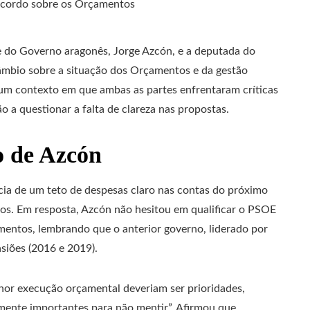
te do Governo aragonês, Jorge Azcón, e a deputada do
âmbio sobre a situação dos Orçamentos e da gestão
m contexto em que ambas as partes enfrentaram críticas
o a questionar a falta de clareza nas propostas.
o de Azcón
ia de um teto de despesas claro nas contas do próximo
tos. Em resposta, Azcón não hesitou em qualificar o PSOE
entos, lembrando que o anterior governo, liderado por
siões (2016 e 2019).
hor execução orçamental deveriam ser prioridades,
mente importantes para não mentir”. Afirmou que,