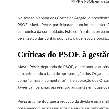
Na sessão plenária das Cortes de Aragão, o presiden
PSOE, Mayte Pérez, participaram num intenso interc
económica da comunidade. Este confronto ocorreu nu
pela gestão das contas públicas, o que levou a oposiçã
Críticas do PSOE à gestã
Mayte Pérez, deputada do PSOE, questionou a ausênc
ano, criticando a falta de apresentação dos Orçamen
como “o mais incompetente” na elaboração dos Orçam
Javier Lambán, não apresentou as contas em duas oca
Pérez argumentou que a redução da dívida e uma mel
observando que “os cuidados de saúde são suficiente