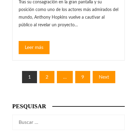
Tras su consagración en la gran pantalla y su
posición como uno de los actores más admirados del
mundo, Anthony Hopkins vuelve a cautivar al
público al revelar un proyecto…
Leer más
Paginación
1
2
…
9
Next
de
entradas
PESQUISAR
Buscar: