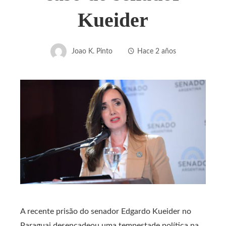
Kueider
Joao K. Pinto
Hace 2 años
A recente prisão do senador Edgardo Kueider no
Paraguai desencadeou uma tempestade política na