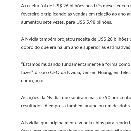
A receita foi de US$ 26 bilhões nos três meses encer
fevereiro e triplicando as vendas em relação ao ano an
aumentou sete vezes, para US$ 5,98 bilhões.
A Nvidia também projetou receita de US$ 28 bilhões p
dobro do que era há um ano e superior às estimativas 
“Estamos mudando fundamentalmente a forma como 
fazer”, disse o CEO da Nvidia, Jensen Huang, em telec
começou.»
As ações da Nvidia, que subiram mais de 90 por cento
resultados. A empresa também anunciou um desdobra
A Nvidia, que originalmente vendia chips para render
fazer uma aposta antecipada e cara na adaptação de 