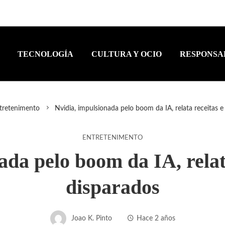
TECNOLOGÍA
CULTURA Y OCIO
RESPONSA
tretenimento
Nvidia, impulsionada pelo boom da IA, relata receitas e
ENTRETENIMENTO
ada pelo boom da IA, relata
disparados
Joao K. Pinto
Hace 2 años