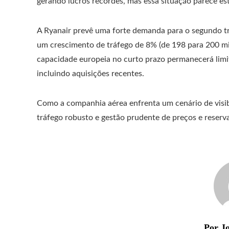
gerando lucros recordes, mas essa situação parece es
A Ryanair prevê uma forte demanda para o segundo tr
um crescimento de tráfego de 8% (de 198 para 200 mil
capacidade europeia no curto prazo permanecerá limi
incluindo aquisições recentes.
Como a companhia aérea enfrenta um cenário de visib
tráfego robusto e gestão prudente de preços e reserva
Por Jo