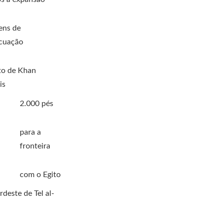
ens de
cuação
to de Khan
is
2.000 pés
para a
fronteira
com o Egito
deste de Tel al-