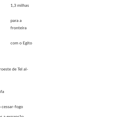
1,3 milhas
para a
fronteira
com o Egito
oeste de Tel al-
afa
o cessar-fogo
s a expansão