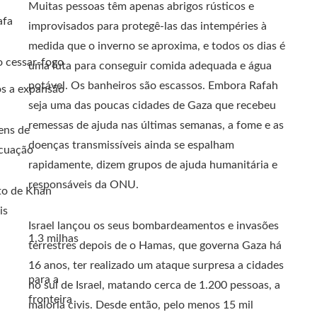
Muitas pessoas têm apenas abrigos rústicos e
afa
improvisados ​​para protegê-las das intempéries à
medida que o inverno se aproxima, e todos os dias é
o cessar-fogo
uma luta para conseguir comida adequada e água
potável. Os banheiros são escassos. Embora Rafah
s a expansão
seja uma das poucas cidades de Gaza que recebeu
remessas de ajuda nas últimas semanas, a fome e as
ens de
doenças transmissíveis ainda se espalham
cuação
rapidamente, dizem grupos de ajuda humanitária e
responsáveis ​​da ONU.
to de Khan
is
Israel lançou os seus bombardeamentos e invasões
1,3 milhas
terrestres depois de o Hamas, que governa Gaza há
16 anos, ter realizado um ataque surpresa a cidades
para a
no sul de Israel, matando cerca de 1.200 pessoas, a
fronteira
maioria civis. Desde então, pelo menos 15 mil