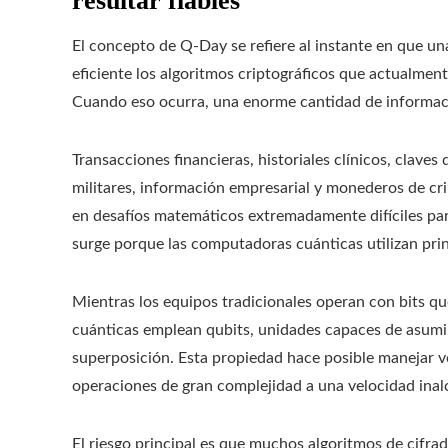
resultar fiables
El concepto de Q-Day se refiere al instante en que 
eficiente los algoritmos criptográficos que actualmen
Cuando eso ocurra, una enorme cantidad de informaci
Transacciones financieras, historiales clínicos, clave
militares, información empresarial y monederos de c
en desafíos matemáticos extremadamente difíciles pa
surge porque las computadoras cuánticas utilizan pri
Mientras los equipos tradicionales operan con bits qu
cuánticas emplean qubits, unidades capaces de asumir
superposición. Esta propiedad hace posible manejar 
operaciones de gran complejidad a una velocidad inalc
El riesgo principal es que muchos algoritmos de cifra