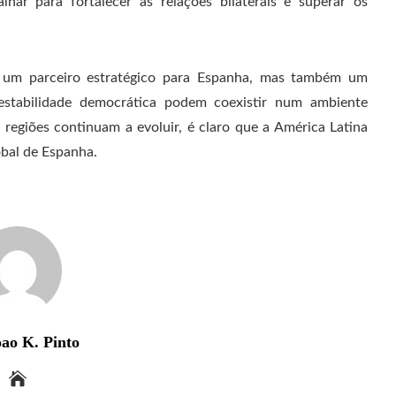
lhar para fortalecer as relações bilaterais e superar os
s um parceiro estratégico para Espanha, mas também um
tabilidade democrática podem coexistir num ambiente
 regiões continuam a evoluir, é claro que a América Latina
obal de Espanha.
ao K. Pinto