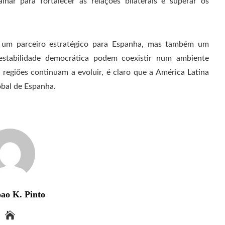
lhar para fortalecer as relações bilaterais e superar os
s um parceiro estratégico para Espanha, mas também um
tabilidade democrática podem coexistir num ambiente
 regiões continuam a evoluir, é claro que a América Latina
obal de Espanha.
ao K. Pinto